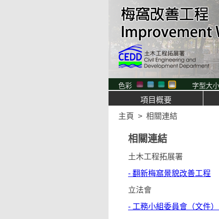
色彩
字型大
項目概要
主頁
>
相關連結
相關連結
土木工程拓展署
- 翻新梅窩景貌改善工程
立法會
- 工務小組委員會（文件